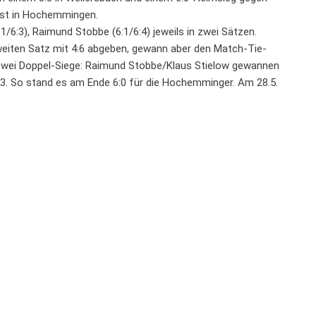
ast in Hochemmingen.
:1/6:3), Raimund Stobbe (6:1/6:4) jeweils in zwei Sätzen.
weiten Satz mit 4:6 abgeben, gewann aber den Match-Tie-
n zwei Doppel-Siege: Raimund Stobbe/Klaus Stielow gewannen
6:3. So stand es am Ende 6:0 für die Hochemminger. Am 28.5.