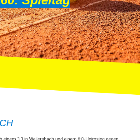
60: Spieltag
TCH
h einem 3:3 in Weilersbach und einem 6:0-Heimsieg gegen