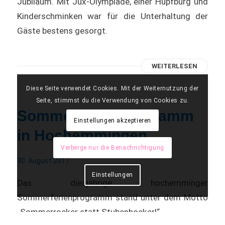
Jubiläum. Mit Jux-Olympiade, einer Hüpfburg und
Kinderschminken war für die Unterhaltung der
Gäste bestens gesorgt.
WEITERLESEN
Diese Seite verwendet Cookies. Mit der Weiternutzung der
Seite, stimmst du die Verwendung von Cookies zu.
Sommerferienprogramm
Einstellungen akzeptieren
in Hochemmingen
Verberge nur die Benachrichtigung
30. August 2017
Einstellungen
Das diesjährige hochemminger
Sommerferienprogramm stand unter dem Motto
„Sommerrocker statt Stubenhocker!“.