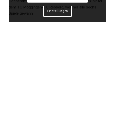
Hochemminger die Runde auf dem zweiten Platz hinter
dem TC Möggingen/TC Rebberg, welcher alle sechs
Einstellungen
Spiele gewann.
Zurück
© Copyright - TC-Hochemmigen