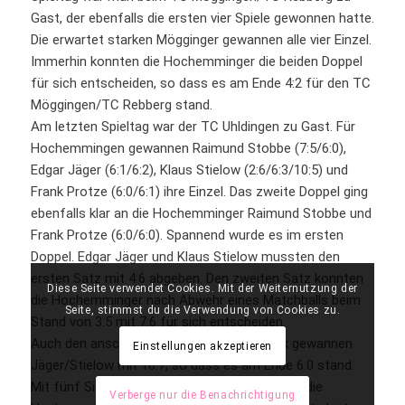
Gast, der ebenfalls die ersten vier Spiele gewonnen hatte.
Die erwartet starken Mögginger gewannen alle vier Einzel.
Immerhin konnten die Hochemminger die beiden Doppel
für sich entscheiden, so dass es am Ende 4:2 für den TC
Möggingen/TC Rebberg stand.
Am letzten Spieltag war der TC Uhldingen zu Gast. Für
Hochemmingen gewannen Raimund Stobbe (7:5/6:0),
Edgar Jäger (6:1/6:2), Klaus Stielow (2:6/6:3/10:5) und
Frank Protze (6:0/6:1) ihre Einzel. Das zweite Doppel ging
ebenfalls klar an die Hochemminger Raimund Stobbe und
Frank Protze (6:0/6:0). Spannend wurde es im ersten
Doppel. Edgar Jäger und Klaus Stielow mussten den
ersten Satz mit 4:6 abgeben. Den zweiten Satz konnten
Diese Seite verwendet Cookies. Mit der Weiternutzung der
die Hochemminger nach Abwehr eines Matchballs beim
Seite, stimmst du die Verwendung von Cookies zu.
Stand von 3:5 mit 7:6 für sich entscheiden.
Auch den anschließenden Match-Tie-Break gewannen
Einstellungen akzeptieren
Jäger/Stielow mit 10:7, so dass es am Ende 6:0 stand.
Mit fünf Siegen und einer Niederlage beenden die
Verberge nur die Benachrichtigung